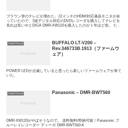
ブラウン管のテレビが壊れた。22インチのHDMI対応液晶モニタが余
っていたので、3波デジタル対応のDVDレコーダを購入してテレビを
見れば良いやとDIGA DMR-XW120を購入したのが１年ほど前。 た
だ、これだとDIGA側がダブル録...
BUFFALO LT-V200 –
Audio/Visual
Rev.346733B.1913（ファームウ
ェア）
POWER LEDが点滅していると思ったら新しいファームウェアが来て
いた。
Panasonic – DMR-BWT560
Audio/Visual
DMR-XW120がやばそうなので。 送料無料/即納可能！Panasonic ブ
ルーレイレコーダー ディーガ DMR-BWT560-K