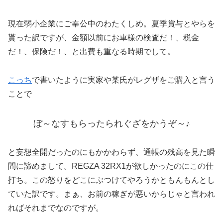
現在弱小企業にご奉公中のわたくしめ。夏季賞与とやらを
貰った訳ですが、金額以前にお車様の検査だ！、税金
だ！、保険だ！、と出費も重なる時期でして。
こっち
で書いたように実家や某氏がレグザをご購入と言う
ことで
ぼ～なすもらったられぐざをかうぞ～♪
と妄想全開だったのにもかかわらず、通帳の残高を見た瞬
間に諦めまして。REGZA 32RX1が欲しかったのにこの仕
打ち。この怒りをどこにぶつけてやろうかともんもんとし
ていた訳です。まぁ、お前の稼ぎが悪いからじゃと言われ
ればそれまでなのですが。