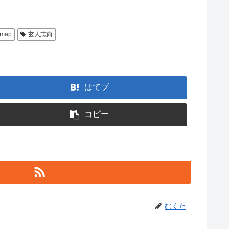
fmap
玄人志向
はてブ
コピー
むくた