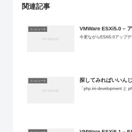
関連記事
VMWare ESXi5
コンピュータ
今更ながらESXi5.0アッ
探してみればいいん
コンピュータ
VMWare ESXi5.1 – E