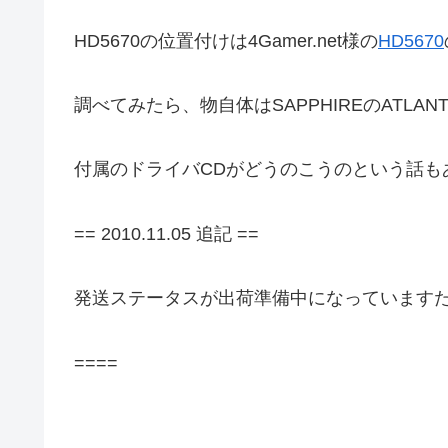
HD5670の位置付けは4Gamer.net様の
HD5670
調べてみたら、物自体はSAPPHIREのATLANT
付属のドライバCDがどうのこうのという話
== 2010.11.05 追記 ==
発送ステータスが出荷準備中になっています
====