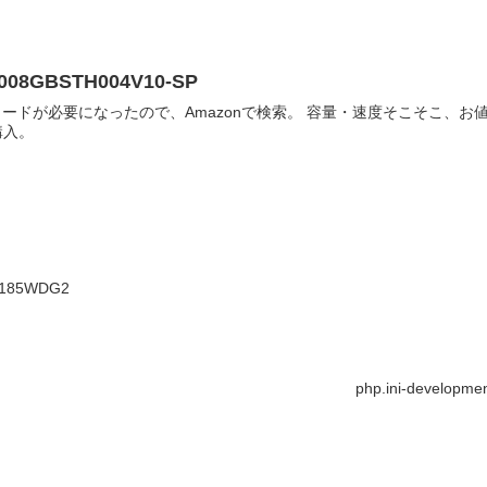
008GBSTH004V10-SP
mazonで検索。 容量・速度そこそこ、お値段そこそこという事で、「SILICON POWER
を購入。
185WDG2
php.ini-developm