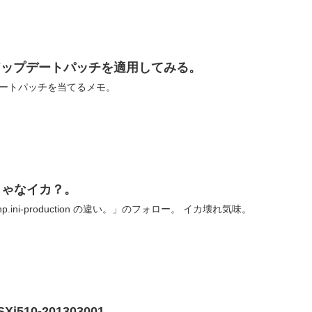
.0 – アップデートパッチを適用してみる。
プデートパッチを当てるメモ。
じゃなイカ？。
「php.ini-development と php.ini-production の違い。」のフォロー。 イカ壊れ気味。
SXi510-201303001