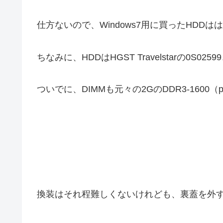
仕方ないので、Windows7用に買ったHDD
ちなみに、HDDはHGST Travelstarの0S025
ついでに、DIMMも元々の2GのDDR3-1600（p
換装はそれ程難しくないけれども、裏蓋を外す