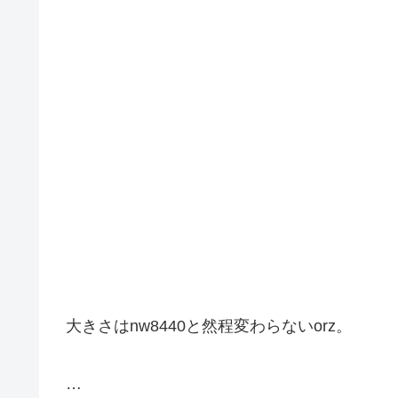
大きさはnw8440と然程変わらないorz。
…