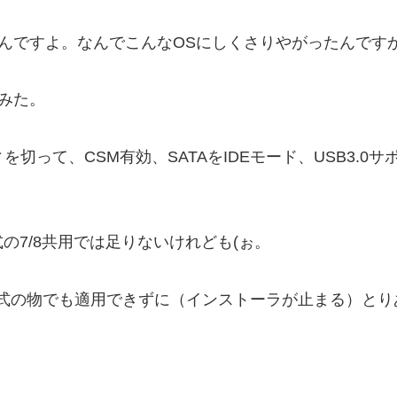
らいんですよ。なんでこんなOSにしくさりやがったんです
てみた。
切って、CSM有効、SATAをIDEモード、USB3.0
7/8共用では足りないけれども(ぉ。
バが公式の物でも適用できずに（インストーラが止まる）と
。