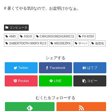
# 暑くてやる気0なので、お盆明けかなぁ。
コンピュータ
AMD
ASUS
CMX16GX3M2A1600C11
FX-8350
SABERTOOTH 990FX R2.0
WD20EZRX
サーバ
仮想化
シェアする
Twitter
Facebook
はてブ
Pocket
LINE
コピー
むくたをフォローする