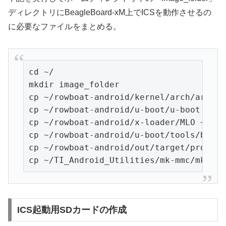
ディレクトリにBeagleBoard-xM上でICSを動作させるの
に必要なファイルをまとめる。
cd ~/

mkdir image_folder

cp ~/rowboat-android/kernel/arch/arm/bo
cp ~/rowboat-android/u-boot/u-boot.bin 
cp ~/rowboat-android/x-loader/MLO ~/ima
cp ~/rowboat-android/u-boot/tools/boot.
cp ~/rowboat-android/out/target/product
cp ~/TI_Android_Utilities/mk-mmc/mkmmc-
ICS起動用SDカードの作成