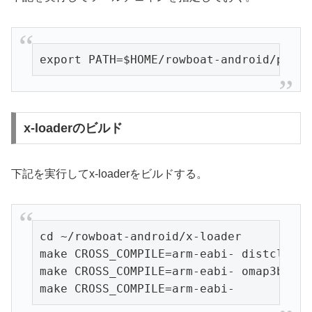
export PATH=$HOME/rowboat-android/prebu
x-loaderのビルド
下記を実行してx-loaderをビルドする。
cd ~/rowboat-android/x-loader

make CROSS_COMPILE=arm-eabi- distclean

make CROSS_COMPILE=arm-eabi- omap3beagl
make CROSS_COMPILE=arm-eabi-