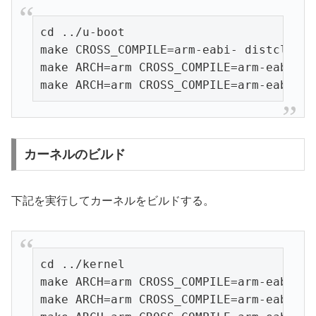
cd ../u-boot

make CROSS_COMPILE=arm-eabi- distclean

make ARCH=arm CROSS_COMPILE=arm-eabi- o
make ARCH=arm CROSS_COMPILE=arm-eabi-
カーネルのビルド
下記を実行してカーネルをビルドする。
cd ../kernel

make ARCH=arm CROSS_COMPILE=arm-eabi- d
make ARCH=arm CROSS_COMPILE=arm-eabi- o