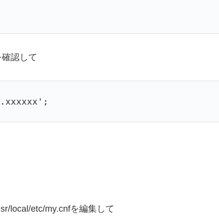
を確認して
n.xxxxxx';
al/etc/my.cnfを編集して