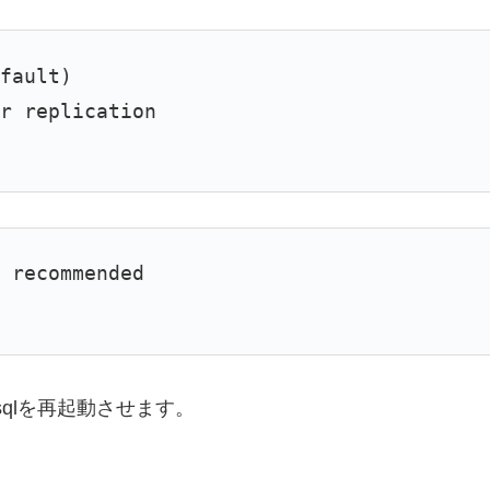
efault)
or replication
d recommended
qlを再起動させます。