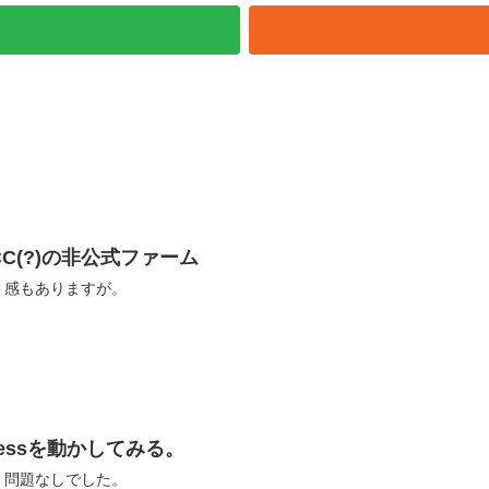
010CC(?)の非公式ファーム
」感もありますが。
ressを動かしてみる。
く問題なしでした。