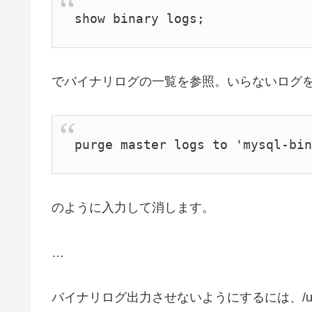
show binary logs;
でバイナリログの一覧を参照。いらないログ
purge master logs to 'mysql-bi
のように入力して消します。
…
バイナリログ出力させないようにするには、/usr/loc