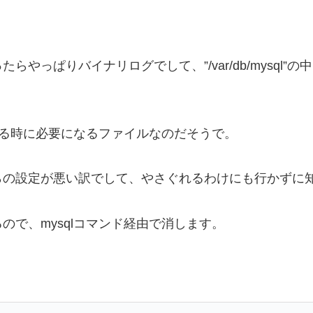
りバイナリログでして、”/var/db/mysql”の中に”my
する時に必要になるファイルなのだそうで。
の設定が悪い訳でして、やさぐれるわけにも行かずに知
で、mysqlコマンド経由で消します。