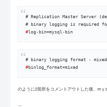
# Replication Master Server (d
# binary logging is required f
#
log-bin=mysql-bin
# binary logging format - mixe
#
binlog_format=mixed
のように2箇所をコメントアウトした後、mｙs
…