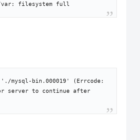
/var: filesystem full
 './mysql-bin.000019' (Errcode:
or server to continue after