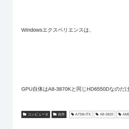
Windowsエクスペリエンスは、
GPU自体はA8-3870Kと同じHD6550
コンピュータ
自作
A75M-ITX
A8-3820
AM