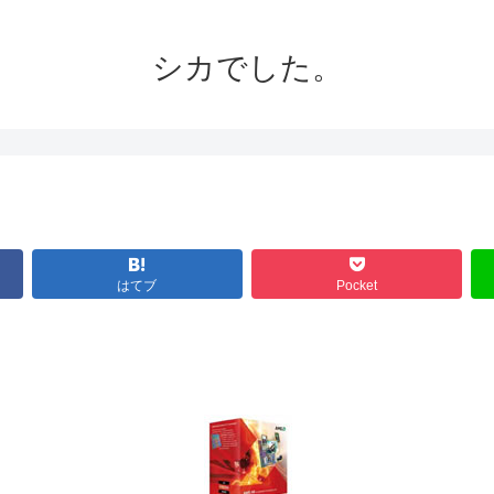
シカでした。
はてブ
Pocket
。