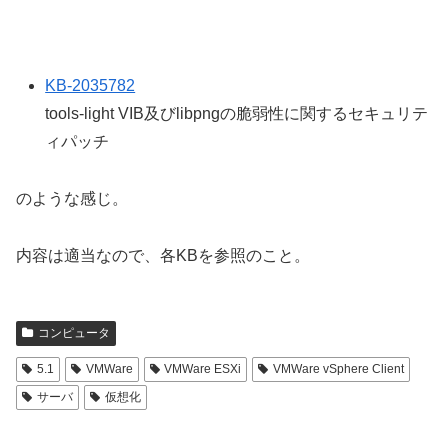
KB-2035782
tools-light VIB及びlibpngの脆弱性に関するセキュリテ
ィパッチ
のような感じ。
内容は適当なので、各KBを参照のこと。
コンピュータ
5.1
VMWare
VMWare ESXi
VMWare vSphere Client
サーバ
仮想化