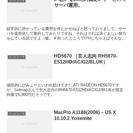
コンピュータ
サーバ運用。
経常的に掛かっている費用を何とかせねばと思っておりまして。サー
バを仮想化して集約してみたりですね、それはそれは涙ぐましい努力
をしている訳ですよ（嘘。 # 削ったところでIYHしちゃえばそんなの
すぐに吹っ飛びますしねぇ。 このbl...
HD5670 （玄人志向 RH5670-
コンピュータ
E512HD/AC/G2/BLUK）
値段的にびみょーといわれ続けてきた ATI RADEON HD5670です
が、Sofmapさんで玄人志向のRH5670-E512HD/AC/G2/BLUKが限定
特価で5,980円だそうです。
MacPro A1186(2006) – OS X
コンピュータ
10.10.2 Yosemite