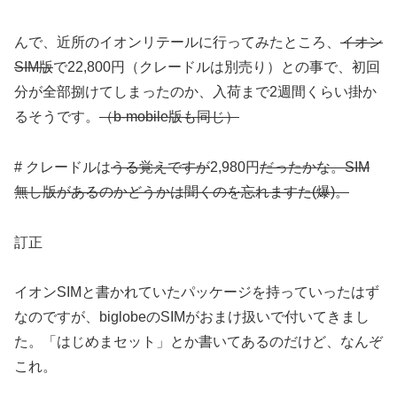
んで、近所のイオンリテールに行ってみたところ、
イオン
SIM版
で22,800円（クレードルは別売り）との事で、初回
分が全部捌けてしまったのか、入荷まで2週間くらい掛か
るそうです。
（b-mobile版も同じ）
# クレードルは
うる覚えですが
2,980円
だったかな。SIM
無し版があるのかどうかは聞くのを忘れますた(爆)。
訂正
イオンSIMと書かれていたパッケージを持っていったはず
なのですが、biglobeのSIMがおまけ扱いで付いてきまし
た。「はじめまセット」とか書いてあるのだけど、なんぞ
これ。