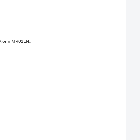
ます） ってな事で、NECのAterm MR02LN。