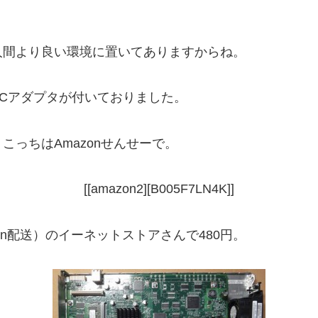
人間より良い環境に置いてありますからね。
Cアダプタが付いておりました。
っちはAmazonせんせーで。
[[amazon2][B005F7LN4K]]
on配送）のイーネットストアさんで480円。