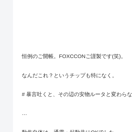
恒例のご開帳。FOXCCONご謹製です(笑)。
なんだこれ？というチップも特になく。
# 暴言吐くと、その辺の安物ルータと変わら
…