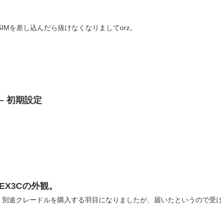
。
でSIMを差し込んだら抜けなくなりましてorz。
N – 初期設定
N/EX3Cの外観。
、別途クレードルを購入する羽目になりましたが、届いたというので受