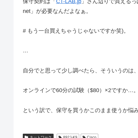
保守契約は「
CT-LAB.jp
」さん辺りで買えるっぽい
net」が必要なんだよなぁ。
# もう一台買えちゃうじゃないですか笑)。
…
自分でと思って少し調べたら、そういうのは
オンラインで60分の試験（$80）×2ですか…
という訳で、保守を買うかこのまま使うか悩
ネットワーク
892J-K9
Cisco