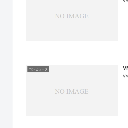
V
V
コンピュータ
V