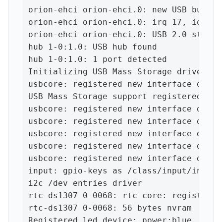
orion-ehci orion-ehci.0: new USB bus re
orion-ehci orion-ehci.0: irq 17, io mem
orion-ehci orion-ehci.0: USB 2.0 starte
hub 1-0:1.0: USB hub found

hub 1-0:1.0: 1 port detected

Initializing USB Mass Storage driver...

usbcore: registered new interface drive
USB Mass Storage support registered.

usbcore: registered new interface drive
usbcore: registered new interface drive
usbcore: registered new interface drive
usbcore: registered new interface drive
usbcore: registered new interface drive
input: gpio-keys as /class/input/input0

i2c /dev entries driver

rtc-ds1307 0-0068: rtc core: registered
rtc-ds1307 0-0068: 56 bytes nvram

Registered led device: power:blue
