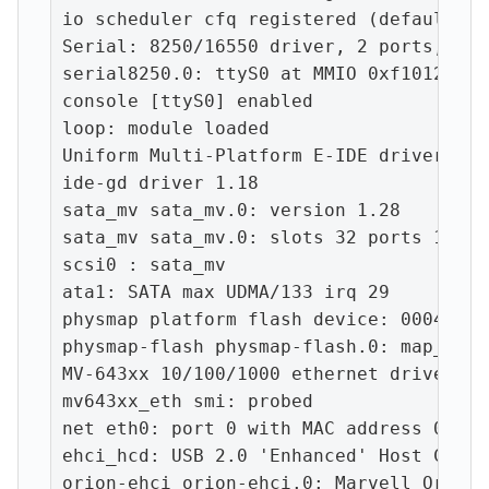
io scheduler cfq registered (default)

Serial: 8250/16550 driver, 2 ports, IRQ
serial8250.0: ttyS0 at MMIO 0xf1012000 
console [ttyS0] enabled

loop: module loaded

Uniform Multi-Platform E-IDE driver

ide-gd driver 1.18

sata_mv sata_mv.0: version 1.28

sata_mv sata_mv.0: slots 32 ports 1

scsi0 : sata_mv

ata1: SATA max UDMA/133 irq 29

physmap platform flash device: 00040000
physmap-flash physmap-flash.0: map_prob
MV-643xx 10/100/1000 ethernet driver ve
mv643xx_eth smi: probed

net eth0: port 0 with MAC address 00:90
ehci_hcd: USB 2.0 'Enhanced' Host Contr
orion-ehci orion-ehci.0: Marvell Orion E