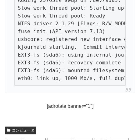
Adding 257032k swap on /dev/sda3.  Prio
Slow work thread pool: Starting up

Slow work thread pool: Ready

NTFS driver 2.1.29 [Flags: R/W MODULE].

fuse init (API version 7.13)

usbcore: registered new interface drive
kjournald starting.  Commit interval 5 
EXT3-fs (sda6): using internal journal

EXT3-fs (sda6): recovery complete

EXT3-fs (sda6): mounted filesystem with
eth0: link up, 1000 Mb/s, full duplex, 
[adrotate banner=”1″]
コンピュータ