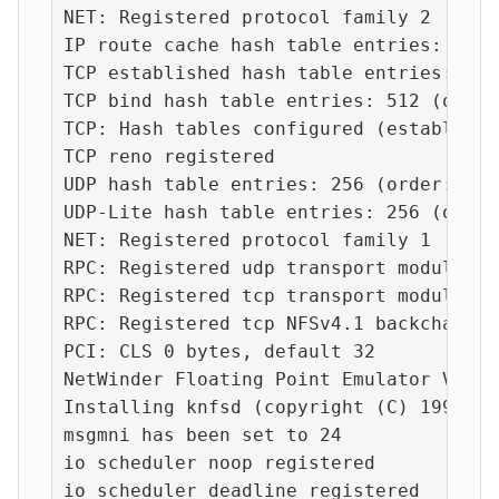
NET: Registered protocol family 2

IP route cache hash table entries: 1024
TCP established hash table entries: 512
TCP bind hash table entries: 512 (order
TCP: Hash tables configured (establishe
TCP reno registered

UDP hash table entries: 256 (order: 0, 
UDP-Lite hash table entries: 256 (order
NET: Registered protocol family 1

RPC: Registered udp transport module.

RPC: Registered tcp transport module.

RPC: Registered tcp NFSv4.1 backchannel
PCI: CLS 0 bytes, default 32

NetWinder Floating Point Emulator V0.97
Installing knfsd (copyright (C) 1996 ok
msgmni has been set to 24

io scheduler noop registered

io scheduler deadline registered
