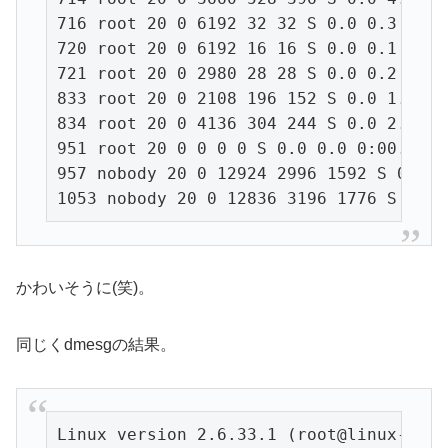
716 root 20 0 6192 32 32 S 0.0 0.3 0:00
720 root 20 0 6192 16 16 S 0.0 0.1 0:00
721 root 20 0 2980 28 28 S 0.0 0.2 0:00
833 root 20 0 2108 196 152 S 0.0 1.6 0:
834 root 20 0 4136 304 244 S 0.0 2.4 0:
951 root 20 0 0 0 0 S 0.0 0.0 0:00.31 f
957 nobody 20 0 12924 2996 1592 S 0.0 2
1053 nobody 20 0 12836 3196 1776 S 0.0 
かわいそうに(笑)。
同じくdmesgの結果。
Linux version 2.6.33.1 (root@linux-fw1)