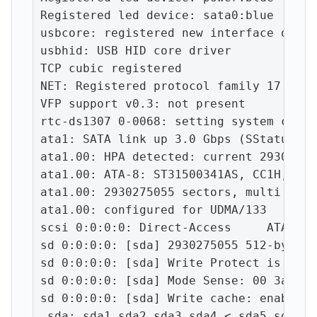
Registered led device: sata0:blue

usbcore: registered new interface drive
usbhid: USB HID core driver

TCP cubic registered

NET: Registered protocol family 17

VFP support v0.3: not present

rtc-ds1307 0-0068: setting system clock
ata1: SATA link up 3.0 Gbps (SStatus 12
ata1.00: HPA detected: current 29302750
ata1.00: ATA-8: ST31500341AS, CC1H, max
ata1.00: 2930275055 sectors, multi 0: L
ata1.00: configured for UDMA/133

scsi 0:0:0:0: Direct-Access     ATA    
sd 0:0:0:0: [sda] 2930275055 512-byte l
sd 0:0:0:0: [sda] Write Protect is off

sd 0:0:0:0: [sda] Mode Sense: 00 3a 00 0
sd 0:0:0:0: [sda] Write cache: enabled,
 sda: sda1 sda2 sda3 sda4 < sda5 sda6 >
