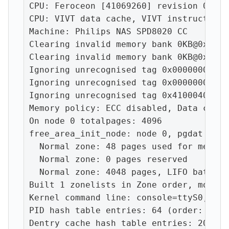
CPU: Feroceon [41069260] revision 0 (AR
CPU: VIVT data cache, VIVT instruction c
Machine: Philips NAS SPD8020 CC

Clearing invalid memory bank 0KB@0x00000
Clearing invalid memory bank 0KB@0x00000
Ignoring unrecognised tag 0x00000000

Ignoring unrecognised tag 0x00000000

Ignoring unrecognised tag 0x41000403

Memory policy: ECC disabled, Data cache
On node 0 totalpages: 4096

free_area_init_node: node 0, pgdat c03b
  Normal zone: 48 pages used for memmap

  Normal zone: 0 pages reserved

  Normal zone: 4048 pages, LIFO batch:0

Built 1 zonelists in Zone order, mobili
Kernel command line: console=ttyS0,1152
PID hash table entries: 64 (order: -4, 
Dentry cache hash table entries: 2048 (