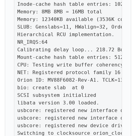
Inode-cache hash table entries: 1024 (o
Memory: 8MB 8MB = 16MB total

Memory: 12340KB available (3536K code, 
SLUB: Genslabs=11, HWalign=32, Order=0-
Hierarchical RCU implementation.

NR_IRQS:64

Calibrating delay loop... 218.72 BogoMI
Mount-cache hash table entries: 512

CPU: Testing write buffer coherency: ok

NET: Registered protocol family 16

Orion ID: MV88F6082-Rev-A1. TCLK=1333333
bio: create slab  at 0

SCSI subsystem initialized

libata version 3.00 loaded.

usbcore: registered new interface drive
usbcore: registered new interface driver
usbcore: registered new device driver us
Switching to clocksource orion_clocksour