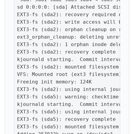
sd 0:0:0:0: [sda] Attached SCSI disk

EXT3-fs (sda2): recovery required on re
EXT3-fs (sda2): write access will be en
EXT3-fs (sda2): orphan cleanup on reado
ext3_orphan_cleanup: deleting unreferen
EXT3-fs (sda2): 1 orphan inode deleted

EXT3-fs (sda2): recovery complete

kjournald starting.  Commit interval 5 
EXT3-fs (sda2): mounted filesystem with
VFS: Mounted root (ext3 filesystem) rea
Freeing init memory: 124K

EXT3-fs (sda2): using internal journal

EXT3-fs (sda5): warning: checktime reac
kjournald starting.  Commit interval 5 
EXT3-fs (sda5): using internal journal

EXT3-fs (sda5): recovery complete

EXT3-fs (sda5): mounted filesystem with