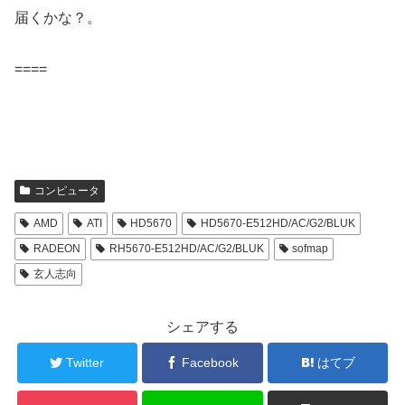
届くかな？。
====
コンピュータ
AMD
ATI
HD5670
HD5670-E512HD/AC/G2/BLUK
RADEON
RH5670-E512HD/AC/G2/BLUK
sofmap
玄人志向
シェアする
Twitter
Facebook
はてブ