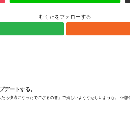
むくたをフォローする
をアップデートする。
ござるの巻」で嬉しいような悲しいような。 仮想化環境で使用していたESXiは4.0.0だったが、折角なので