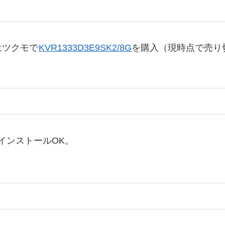
はツクモで
KVR1333D3E9SK2/8G
を購入（現時点で売り
インストールOK。