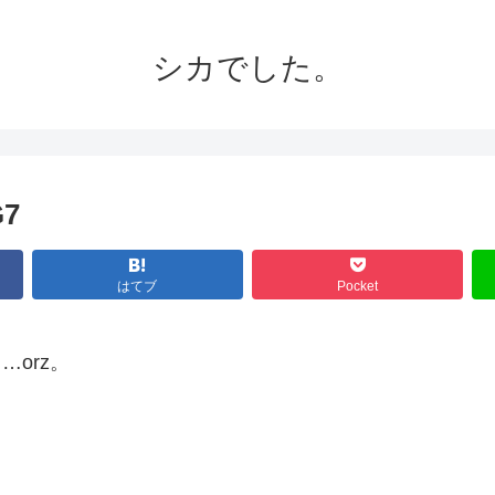
シカでした。
G7
はてブ
Pocket
…orz。