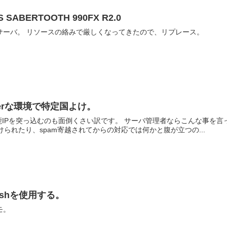
S SABERTOOTH 990FX R2.0
ESXiで稼動させているこのサーバ。 リソースの絡みで厳しくなってきたので、リプレース。
lockerな環境で特定国よけ。
す。 サーバ管理者ならこんな事を言ってはいけないのでしょうが、面倒くさい物は面倒くさ
掛けられたり、spam寄越されてからの対応では何かと腹が立つの...
 – sshを使用する。
モ。