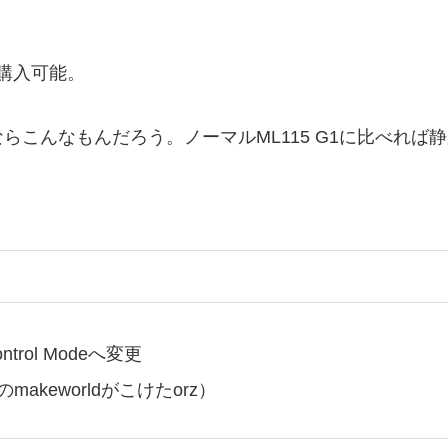
で購入可能。
こんなもんだろう。ノーマルML115 G1に比べれば
ontrol Modeへ変更
akeworldがこけたorz）