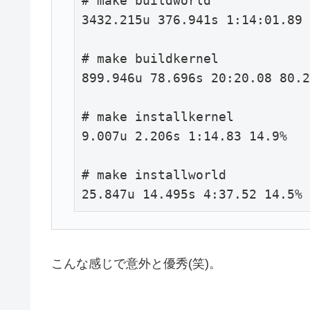
# make buildworld

3432.215u 376.941s 1:14:01.89 
# make buildkernel

899.946u 78.696s 20:20.08 80.2
# make installkernel

9.007u 2.206s 1:14.83 14.9%   
# make installworld

25.847u 14.495s 4:37.52 14.5%
こんな感じで意外と優秀(笑)。
…