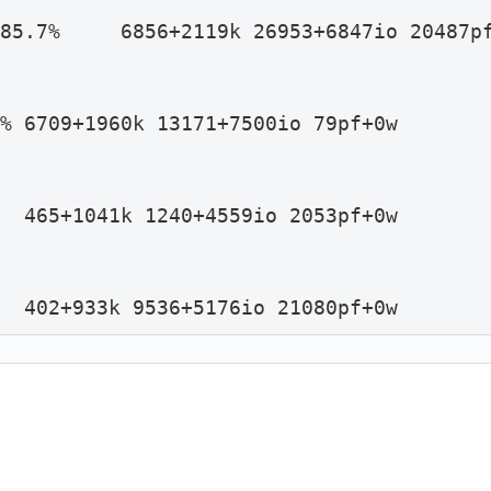
85.7%     6856+2119k 26953+6847io 20487pf
% 6709+1960k 13171+7500io 79pf+0w

  465+1041k 1240+4559io 2053pf+0w

   402+933k 9536+5176io 21080pf+0w