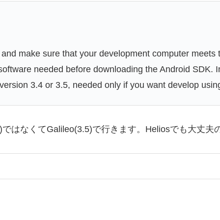
nd make sure that your development computer meets t
l software needed before downloading the Android SDK. In 
(version 3.4 or 3.5, needed only if you want develop usin
.6)ではなくてGalileo(3.5)で行きます。Heliosで