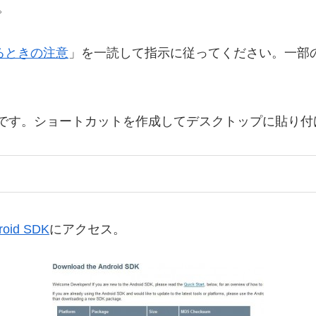
す。
凍するときの注意
」を一読して指示に従ってください。一部
se\eclipse.exeです。ショートカットを作成してデスクトップ
roid SDK
にアクセス。