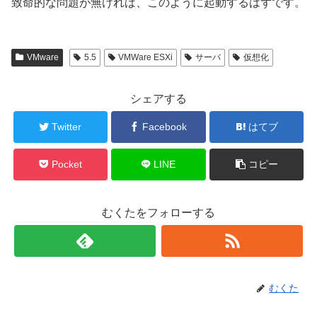
致命的な問題が無ければ、このように起動するはずです。
VMware
5.5
VMWare ESXi
サーバ
仮想化
シェアする
Twitter
Facebook
はてブ
Pocket
LINE
コピー
むくたをフォローする
むくた