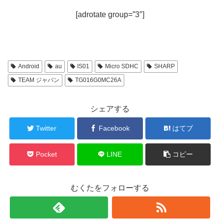
[adrotate group=”3″]
Android
au
IS01
Micro SDHC
SHARP
TEAM ジャパン
TG016G0MC26A
シェアする
Twitter
Facebook
はてブ
Pocket
LINE
コピー
むくたをフォローする