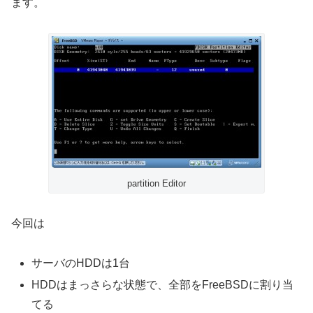
ます。
partition Editor
今回は
サーバのHDDは1台
HDDはまっさらな状態で、全部をFreeBSDに割り当
てる