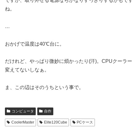
ですが、取り外せる電源ならかなりすっきりするかもです
ね。
…
おかげで温度は40℃台に。
だけれど、やっぱり微妙に煩かったり(汗)。CPUクーラー
変えてないしなぁ。
ま、この辺はそのうちという事で。
コンピュータ
自作
CoolerMaster
Elite120Cube
PCケース