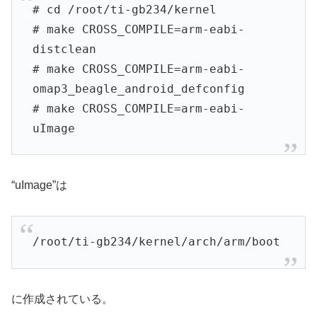
# cd /root/ti-gb234/kernel
# make CROSS_COMPILE=arm-eabi-
distclean
# make CROSS_COMPILE=arm-eabi-
omap3_beagle_android_defconfig
# make CROSS_COMPILE=arm-eabi-
uImage
“uImage”は
/root/ti-gb234/kernel/arch/arm/boot
に作成されている。