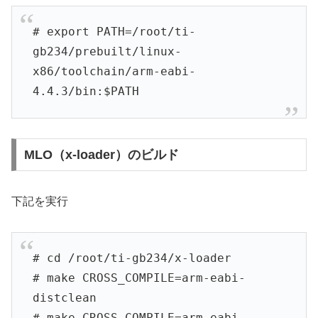
# export PATH=/root/ti-
gb234/prebuilt/linux-
x86/toolchain/arm-eabi-
4.4.3/bin:$PATH
MLO（x-loader）のビルド
下記を実行
# cd /root/ti-gb234/x-loader
# make CROSS_COMPILE=arm-eabi-
distclean
# make CROSS_COMPILE=arm-eabi-